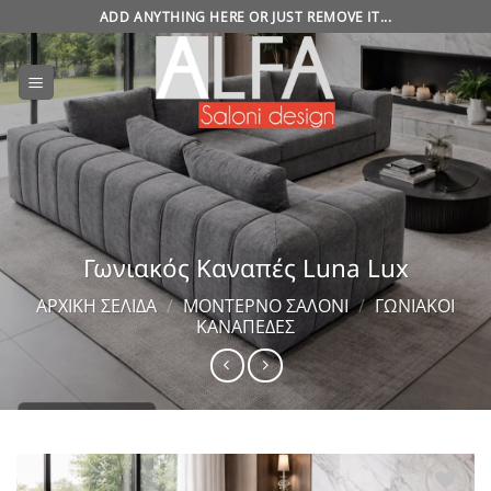
Μετάβαση
ADD ANYTHING HERE OR JUST REMOVE IT...
στο
περιεχόμενο
Γωνιακός Καναπές Luna Lux
ΑΡΧΙΚΉ ΣΕΛΊΔΑ
/
ΜΟΝΤΈΡΝΟ ΣΑΛΌΝΙ
/
ΓΩΝΙΑΚΟΊ
ΚΑΝΑΠΈΔΕΣ