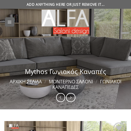
Μετάβαση
ADD ANYTHING HERE OR JUST REMOVE IT...
στο
περιεχόμενο
Mythos Γωνιακός Καναπές
ΑΡΧΙΚΉ ΣΕΛΊΔΑ
/
ΜΟΝΤΈΡΝΟ ΣΑΛΌΝΙ
/
ΓΩΝΙΑΚΟΊ
ΚΑΝΑΠΈΔΕΣ