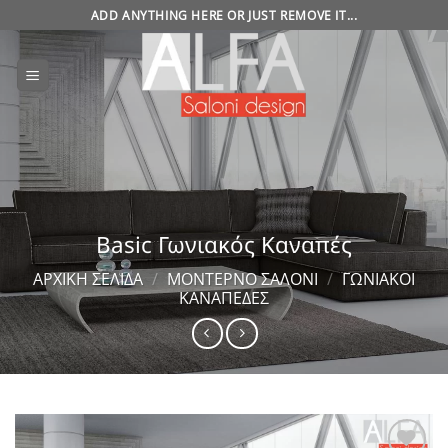
Μετάβαση
ADD ANYTHING HERE OR JUST REMOVE IT...
στο
περιεχόμενο
Basic Γωνιακός Καναπές
ΑΡΧΙΚΉ ΣΕΛΊΔΑ
/
ΜΟΝΤΈΡΝΟ ΣΑΛΌΝΙ
/
ΓΩΝΙΑΚΟΊ
ΚΑΝΑΠΈΔΕΣ