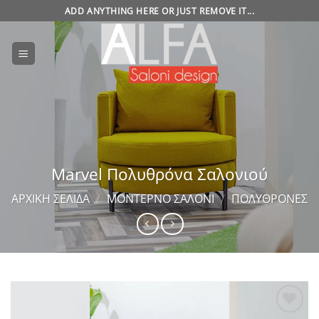
Μετάβαση
ADD ANYTHING HERE OR JUST REMOVE IT...
στο
περιεχόμενο
Marvel Πολυθρόνα Σαλονιού
ΑΡΧΙΚΉ ΣΕΛΊΔΑ
/
ΜΟΝΤΈΡΝΟ ΣΑΛΌΝΙ
/
ΠΟΛΥΘΡΌΝΕΣ