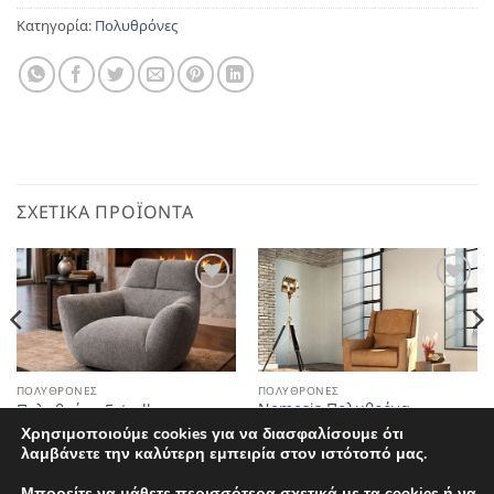
Κατηγορία:
Πολυθρόνες
ΣΧΕΤΙΚΆ ΠΡΟΪΌΝΤΑ
Αγαπημένο
Αγαπημένο
ΠΟΛΥΘΡΌΝΕΣ
ΠΟΛΥΘΡΌΝΕΣ
Nemesis Πολυθρόνα
Πολυθρόνα Estrella
Σαλονιού
Χρησιμοποιούμε cookies για να διασφαλίσουμε ότι
λαμβάνετε την καλύτερη εμπειρία στον ιστότοπό μας.
Μπορείτε να μάθετε περισσότερα σχετικά με τα cookies ή να