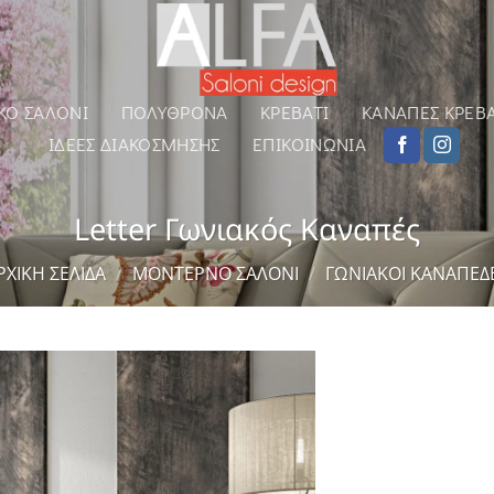
ΚΌ ΣΑΛΌΝΙ
ΠΟΛΥΘΡΌΝΑ
ΚΡΕΒΆΤΙ
ΚΑΝΑΠΈΣ ΚΡΕΒΆ
ΙΔΈΕΣ ΔΙΑΚΌΣΜΗΣΗΣ
ΕΠΙΚΟΙΝΩΝΊΑ
Letter Γωνιακός Καναπές
ΡΧΙΚΉ ΣΕΛΊΔΑ
/
ΜΟΝΤΈΡΝΟ ΣΑΛΌΝΙ
/
ΓΩΝΙΑΚΟΊ ΚΑΝΑΠΈΔ
Αγαπημένο